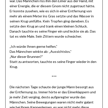
war. Das Männchen riss ihm den Eimer aus der Hand, mit
einer Energie, die er diesem Gnom nicht zugetraut hätte.
Er konnte zusehen, wie es sich in einer Entfernung von
mehr als einem Meter ins Gras setzte und das Wasser in
seinen Krug umfüllte. Kein Tropfen ging daneben. Es
setzte den Krug an und trank einen kleinen Schluck.
Danach tauchte es seine Finger ein und leckte sie ab. Das
tat es viele Male. Sein Zittern wurde schwächer.
„Ich würde Ihnen gerne helfen.“
Das Männchen winkte ab: „Aussichtslos.“
„Nur dieser Brunnen?“
Statt zu antworten, tauchte es seine Finger wieder in den
Krug.
***
Die nächsten Tage schaute der junge Mann besorgt aus
der Entfernung zu. Immer hörte er das Eimerklappern und
je mehr Zeit verging, desto aufgeregter wurde das
Männchen. Seine Bewegungen waren nicht mehr galant
wie bei ihrem Kennenlernen, es war nicht mehr diese