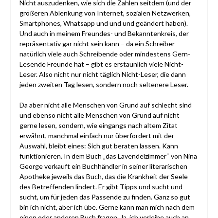
Nicht auszudenken, wie sich die Zahlen seitdem (und der
größeren Ablenkung von Internet, sozialen Netzwerken,
Smartphones, Whatsapp und und und geändert haben).
Und auch in meinem Freundes- und Bekanntenkreis, der
repräsentativ gar nicht sein kann – da ein Schreiber
natürlich viele auch Schreibende oder mindestens Gern-
Lesende Freunde hat – gibt es erstaunlich viele Nicht-
Leser. Also nicht nur nicht täglich Nicht-Leser, die dann
jeden zweiten Tag lesen, sondern noch seltenere Leser.
Da aber nicht alle Menschen von Grund auf schlecht sind
und ebenso nicht alle Menschen von Grund auf nicht
gerne lesen, sondern, wie eingangs nach altem Zitat
erwähnt, manchmal einfach nur überfordert mit der
Auswahl, bleibt eines: Sich gut beraten lassen. Kann
funktionieren. In dem Buch „das Lavendelzimmer“ von Nina
George verkauft ein Buchhändler in seiner literarischen
Apotheke jeweils das Buch, das die Krankheit der Seele
des Betreffenden lindert. Er gibt Tipps und sucht und
sucht, um für jeden das Passende zu finden. Ganz so gut
bin ich nicht, aber ich übe. Gerne kann man mich nach dem
einen oder anderen Buch fragen. Ja, ich verleihe auch an