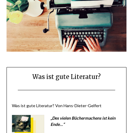
Was ist gute Literatur?
Posted
by
on
BlogAdmin
Was ist gute Literatur? Von Hans-Dieter-Gelfert
8.
Januar
„Des vielen Büchermachens ist kein
2016
Ende…“