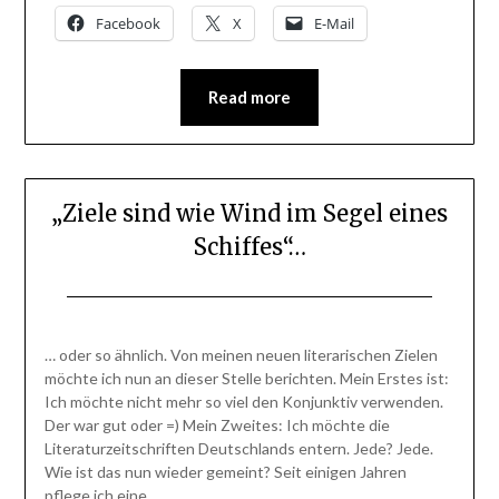
Facebook
X
E-Mail
Read more
„Ziele sind wie Wind im Segel eines
Schiffes“…
Posted
by
on
BlogAdmin
… oder so ähnlich. Von meinen neuen literarischen Zielen
22.
möchte ich nun an dieser Stelle berichten. Mein Erstes ist:
Juni
Ich möchte nicht mehr so viel den Konjunktiv verwenden.
2015
Der war gut oder =) Mein Zweites: Ich möchte die
Literaturzeitschriften Deutschlands entern. Jede? Jede.
Wie ist das nun wieder gemeint? Seit einigen Jahren
pflege ich eine…