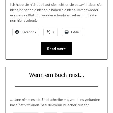
on
BlogAdmin
Ich habe sie nicht,du hast sie nicht,er sie es…wir haben sie
15.
nicht,ihr habt sie nicht,sie haben sie nicht. Immer wieder
Mai
ein weißes Blatt.So wunderschön(anzusehen – müsste
2023
nun hier stehen).
Facebook
X
E-Mail
Read more
Wenn ein Buch reist…
Posted
by
on
BlogAdmin
… dann nimm es mit. Und schreibe mir, wo du es gefunden
8.
hast. http://claudia-paal.de/wenn-buecher-reisen/
Februar