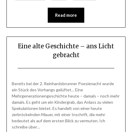
Read more
Eine alte Geschichte – ans Licht
gebracht
Posted
by
on
BlogAdmin
Bereits bei der 2. Reinhardsbrunner Poesienacht wurde
31.
ein Stück des Vorhangs gelüftet… Eine
August
Mehrgenerationengeschichte heute – damals – noch mehr
2014
damals. Es geht um ein Kindergrab, das Anlass zu vielen
Spekulationen bietet. Es handelt von einer heute
zerbröckelnden Mauer, mit einer Inschrift, die mehr
bedeutet als auf dem ersten Blick zu vermuten. Ich
schreibe über…