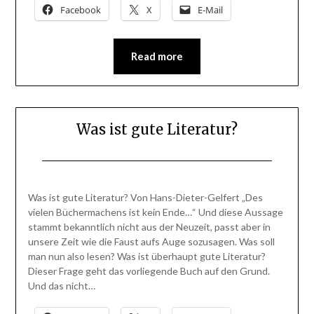
2022
Facebook
X
E-Mail
Read more
Was ist gute Literatur?
Posted
by
on
BlogAdmin
Was ist gute Literatur? Von Hans-Dieter-Gelfert „Des
8.
vielen Büchermachens ist kein Ende…“ Und diese Aussage
Januar
stammt bekanntlich nicht aus der Neuzeit, passt aber in
2016
unsere Zeit wie die Faust aufs Auge sozusagen. Was soll
man nun also lesen? Was ist überhaupt gute Literatur?
Dieser Frage geht das vorliegende Buch auf den Grund.
Und das nicht…