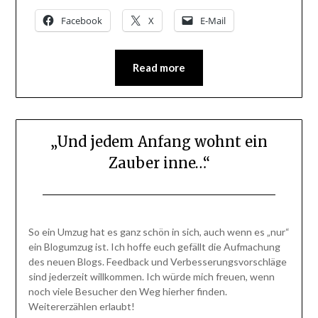
Facebook
X
E-Mail
Read more
„Und jedem Anfang wohnt ein
Zauber inne…“
Posted
by
on
BlogAdmin
So ein Umzug hat es ganz schön in sich, auch wenn es „nur“
8.
ein Blogumzug ist. Ich hoffe euch gefällt die Aufmachung
Juli
des neuen Blogs. Feedback und Verbesserungsvorschläge
2014
sind jederzeit willkommen. Ich würde mich freuen, wenn
noch viele Besucher den Weg hierher finden.
Weitererzählen erlaubt!