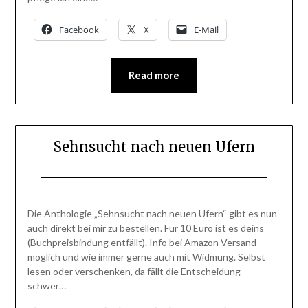
Facebook
X
E-Mail
Read more
Sehnsucht nach neuen Ufern
Posted
by
on
BlogAdmin
Die Anthologie „Sehnsucht nach neuen Ufern“ gibt es nun
8.
auch direkt bei mir zu bestellen. Für 10 Euro ist es deins
April
(Buchpreisbindung entfällt). Info bei Amazon Versand
2015
möglich und wie immer gerne auch mit Widmung. Selbst
lesen oder verschenken, da fällt die Entscheidung
schwer…