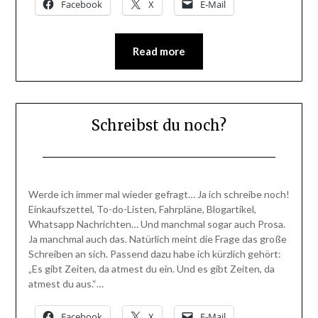
Facebook
X
E-Mail
Read more
Schreibst du noch?
Posted
by
on
BlogAdmin
Werde ich immer mal wieder gefragt… Ja ich schreibe noch!
6.
Einkaufszettel, To-do-Listen, Fahrpläne, Blogartikel,
Dezember
Whatsapp Nachrichten… Und manchmal sogar auch Prosa.
2015
Ja manchmal auch das. Natürlich meint die Frage das große
Schreiben an sich. Passend dazu habe ich kürzlich gehört:
„Es gibt Zeiten, da atmest du ein. Und es gibt Zeiten, da
atmest du aus.“…
Facebook
X
E-Mail