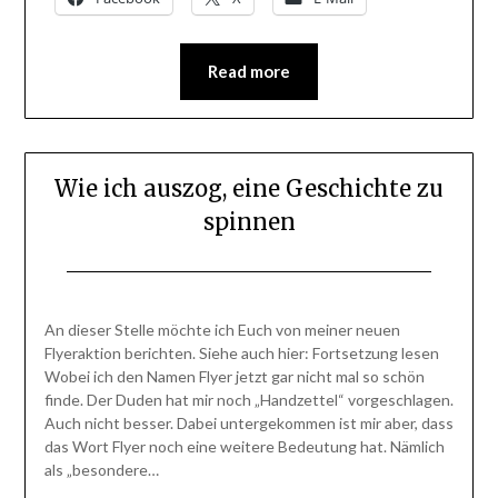
Read more
Wie ich auszog, eine Geschichte zu
spinnen
Posted
by
on
BlogAdmin
An dieser Stelle möchte ich Euch von meiner neuen
14.
Flyeraktion berichten. Siehe auch hier: Fortsetzung lesen
Juli
Wobei ich den Namen Flyer jetzt gar nicht mal so schön
2015
finde. Der Duden hat mir noch „Handzettel“ vorgeschlagen.
Auch nicht besser. Dabei untergekommen ist mir aber, dass
das Wort Flyer noch eine weitere Bedeutung hat. Nämlich
als „besondere…