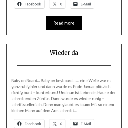
Facebook
X
E-Mail
Read more
Wieder da
Posted
by
on
BlogAdmin
Baby on Board… Baby on keyboard… … eine Weile war es
16.
ganz ruhig hier und dann wurde es Ende Januar plötzlich
März
richtig bunt – kunterbunt! Und nun ist Leben im Hause der
2015
schreibenden Zünfte. Dann wurde es wieder ruhig –
schriftstellerisch. Denn man glaubt es kaum: Mit so einem
kleinen Mann auf dem Arm schreibt…
Facebook
X
E-Mail