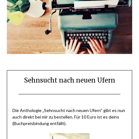
Sehnsucht nach neuen Ufern
Posted
by
on
BlogAdmin
Die Anthologie „Sehnsucht nach neuen Ufern“ gibt es nun
8.
auch direkt bei mir zu bestellen. Für 10 Euro ist es deins
April
(Buchpreisbindung entfällt).
2015