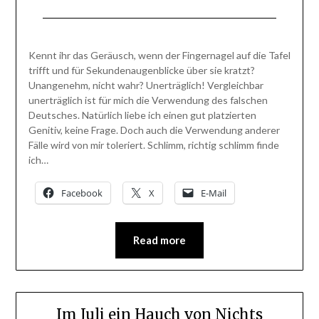
Posted
by
on
BlogAdmin
Kennt ihr das Geräusch, wenn der Fingernagel auf die Tafel
2.
trifft und für Sekundenaugenblicke über sie kratzt?
August
Unangenehm, nicht wahr? Unerträglich! Vergleichbar
2013
unerträglich ist für mich die Verwendung des falschen
Deutsches. Natürlich liebe ich einen gut platzierten
Genitiv, keine Frage. Doch auch die Verwendung anderer
Fälle wird von mir toleriert. Schlimm, richtig schlimm finde
ich…
Facebook
X
E-Mail
Read more
Im Juli ein Hauch von Nichts