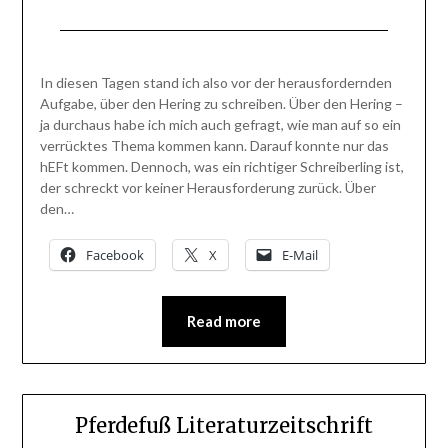
Posted
by
on
BlogAdmin
In diesen Tagen stand ich also vor der herausfordernden
15.
Aufgabe, über den Hering zu schreiben. Über den Hering –
Mai
ja durchaus habe ich mich auch gefragt, wie man auf so ein
2013
verrücktes Thema kommen kann. Darauf konnte nur das
hEFt kommen. Dennoch, was ein richtiger Schreiberling ist,
der schreckt vor keiner Herausforderung zurück. Über
den…
Facebook
X
E-Mail
Read more
Pferdefuß Literaturzeitschrift