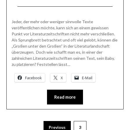
Posted
by
on
BlogAdmin
Jeder, der mehr oder weniger sinnvolle Texte
13.
veröffentlichen möchte, kann sich an einem gewissen
April
Punkt vor Literaturzeitschriften nicht mehr verschließen.
2013
Als Sprungbrett betrachtet und oft viel gelobt, können die
„Großen unter den Großen“ in der Literaturlandschaft
überzeugen. Doch wie schafft man es, in einer der
zahlreichen Literaturzeitschriften seinen Text, sein Baby,
zu platzieren? Feststellen lässt…
Facebook
X
E-Mail
Read more
Previous
3