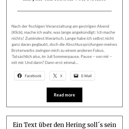
Posted
by
on
BlogAdmin
Nach der fischigen Veranstaltung am gestrigen Abend
30.
(Klick), mache ich wahr, was lange angekündigt: Ich mache
Juli
nichts! Zumindest literarisch. Lange habe ich selbst nicht
2013
ganz daran geglaubt, doch die Abschlussprüfungen meines
Broterwerbs zwingen mich zu einem anderen Fokus.
Tatsächlich also, im Juli Sommerpause. Pause – von mir –
mit mir. Und dann? Dann erst einmal…
Facebook
X
E-Mail
Read more
Ein Text über den Hering soll´s sein