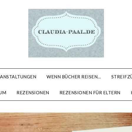
RANSTALTUNGEN
WENN BÜCHER REISEN…
STREIFZÜ
SUM
REZENSIONEN
REZENSIONEN FÜR ELTERN