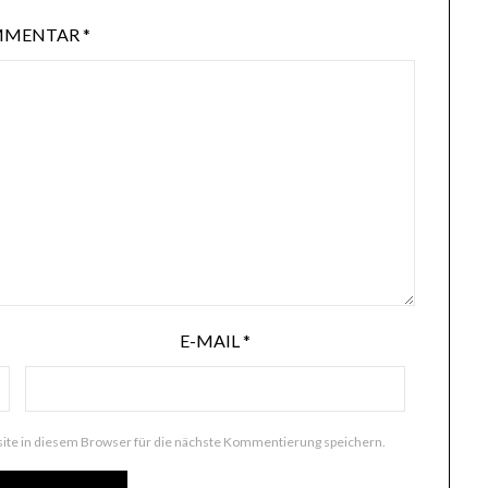
MMENTAR
*
E-MAIL
*
te in diesem Browser für die nächste Kommentierung speichern.