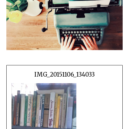
IMG_20151106_134033