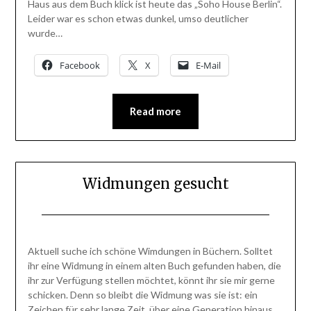
Haus aus dem Buch klick ist heute das „Soho House Berlin“.
Leider war es schon etwas dunkel, umso deutlicher
wurde…
Facebook
X
E-Mail
Read more
Widmungen gesucht
Posted
by
on
BlogAdmin
Aktuell suche ich schöne Wimdungen in Büchern. Solltet
1.
ihr eine Widmung in einem alten Buch gefunden haben, die
März
ihr zur Verfügung stellen möchtet, könnt ihr sie mir gerne
2014
schicken. Denn so bleibt die Widmung was sie ist: ein
Zeichen für sehr lange Zeit, über eine Generation hinaus.