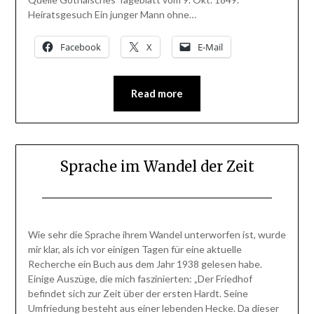
Heiratsgesuch Ein junger Mann ohne…
Facebook
X
E-Mail
Read more
Sprache im Wandel der Zeit
Posted
by
on
BlogAdmin
Wie sehr die Sprache ihrem Wandel unterworfen ist, wurde
12.
mir klar, als ich vor einigen Tagen für eine aktuelle
Januar
Recherche ein Buch aus dem Jahr 1938 gelesen habe.
2014
Einige Auszüge, die mich faszinierten: „Der Friedhof
befindet sich zur Zeit über der ersten Hardt. Seine
Umfriedung besteht aus einer lebenden Hecke. Da dieser