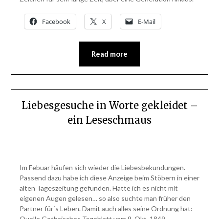
Facebook
X
E-Mail
Read more
Liebesgesuche in Worte gekleidet –
ein Leseschmaus
Posted
by
on
BlogAdmin
Im Febuar häufen sich wieder die Liebesbekundungen.
21.
Passend dazu habe ich diese Anzeige beim Stöbern in einer
Februar
alten Tageszeitung gefunden. Hätte ich es nicht mit
2014
eigenen Augen gelesen… so also suchte man früher den
Partner für´s Leben. Damit auch alles seine Ordnung hat:
Quelle Gothaisches Tageblatt vom 9. Okt. 1849.