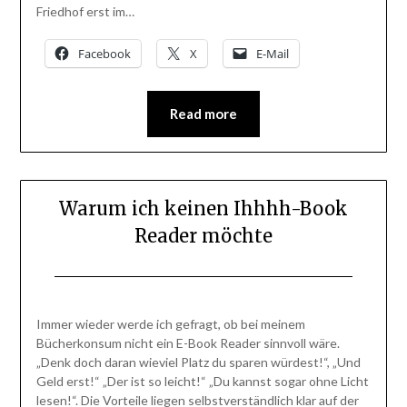
Friedhof erst im…
Facebook
X
E-Mail
Read more
Warum ich keinen Ihhhh-Book
Reader möchte
Posted
by
on
BlogAdmin
Immer wieder werde ich gefragt, ob bei meinem
23.
Bücherkonsum nicht ein E-Book Reader sinnvoll wäre.
Dezember
„Denk doch daran wieviel Platz du sparen würdest!“, „Und
2013
Geld erst!“ „Der ist so leicht!“ „Du kannst sogar ohne Licht
lesen!“. Die Vorteile liegen selbstverständlich klar auf der