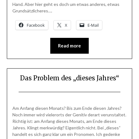
Hand. Aber hier geht es doch um etwas anderes, etwas
Grundsätzlicheres….
Facebook
X
E-Mail
Read more
Das Problem des „dieses Jahres“
Posted
by
on
BlogAdmin
Am Anfang diesen Monats? Bis zum Ende diesen Jahres?
3.
Noch immer wird vielerorts der Genitiv derart verunstaltet.
November
Richtig ist: am Anfang dieses Monats, am Ende dieses
2013
Jahres. Klingt merkwürdig? Eigentlich nicht. Bei „dieses“
handelt es sich ganz klar um ein Pronomen. Ich gedenke