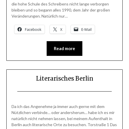
die hohe Schule des Schreibens nicht lange verborgen
bleiben und so begann alles 1990, dem Jahr der großen
Veränderungen. Natürlich nur…
Facebook
X
E-Mail
Read more
Literarisches Berlin
Posted
by
on
BlogAdmin
Da ich das Angenehme ja immer auch gerne mit dem
3.
Nützlichen verbinde… oder andersherum… habe ich es mir
März
natürlich nicht nehmen lassen, bei meinem Aufenthalt in
2014
Berlin auch literarische Orte zu besuchen. Torstraße 1 Das