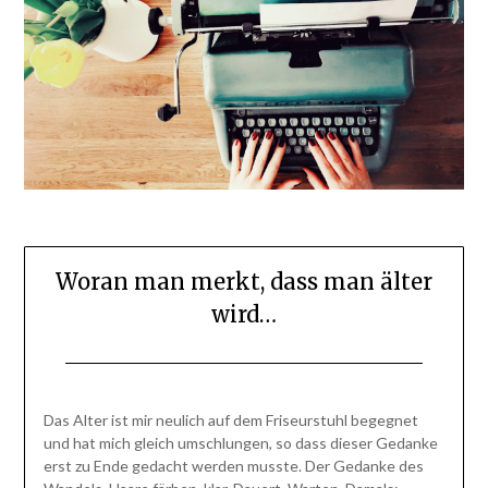
Woran man merkt, dass man älter
wird…
Posted
by
on
BlogAdmin
Das Alter ist mir neulich auf dem Friseurstuhl begegnet
14.
und hat mich gleich umschlungen, so dass dieser Gedanke
Mai
erst zu Ende gedacht werden musste. Der Gedanke des
2014