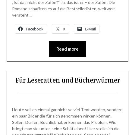
„Ist das nicht der Zafón?“ Ja, das ist er – der Zafón! Die
Romane schafften es auf die Bestsellerlisten, weltweit
versteht…
Facebook
X
E-Mail
Read more
Für Leseratten und Bücherwürmer
Posted
by
on
BlogAdmin
Heute soll es einmal gar nicht so viel Text werden, sondern
7.
ein paar Bilder die für sich genommen wirken können.
September
Sollen. Dürfen. Buchliebhaber kennen das Problem: Wie
2013
bringt man sie unter, seine Schätzchen? Hier stelle ich die
von mir genutzten Möglichkeiten vor. „Schwebende“