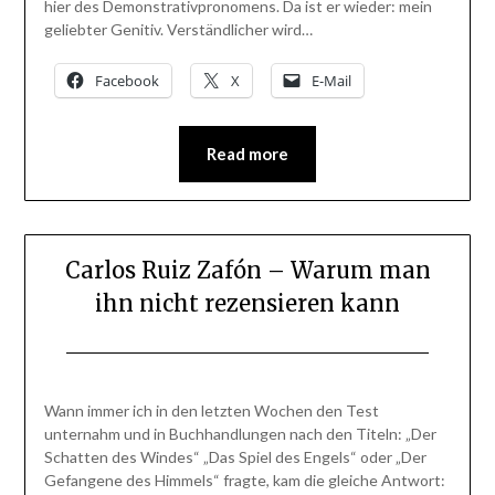
hier des Demonstrativpronomens. Da ist er wieder: mein
geliebter Genitiv. Verständlicher wird…
Facebook
X
E-Mail
Read more
Carlos Ruiz Zafón – Warum man
ihn nicht rezensieren kann
Posted
by
on
BlogAdmin
Wann immer ich in den letzten Wochen den Test
24.
unternahm und in Buchhandlungen nach den Titeln: „Der
Oktober
Schatten des Windes“ „Das Spiel des Engels“ oder „Der
2013
Gefangene des Himmels“ fragte, kam die gleiche Antwort: