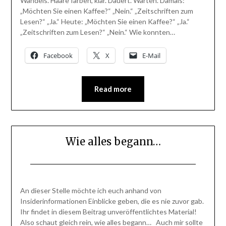
Wandels. Haare färben, klar. Dauert. Warten. Damals:
„Möchten Sie einen Kaffee?“ „Nein.“ „Zeitschriften zum
Lesen?“ „Ja.“ Heute: „Möchten Sie einen Kaffee?“ „Ja.“
„Zeitschriften zum Lesen?“ „Nein.“ Wie konnten…
Facebook
X
E-Mail
Read more
Wie alles begann…
Posted
by
on
BlogAdmin
An dieser Stelle möchte ich euch anhand von
8.
Insiderinformationen Einblicke geben, die es nie zuvor gab.
April
Ihr findet in diesem Beitrag unveröffentlichtes Material!
2014
Also schaut gleich rein, wie alles begann… Auch mir sollte